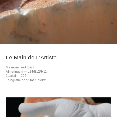
Le Main de L'Artiste
Materiaal — Albast
Afmetingen — L24/B12/H11
Jaartal — 2024
Fotografie door Jos Spiertz