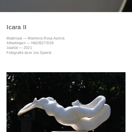
Icara II
Materiaal — Marmora Rosa Aurora
Afmetingen — H82/B27/D29
Jaartal — 2021
Fotografie door Jos Spiertz