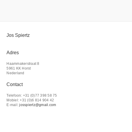
Jos Spiertz
Adres
Haammakerstraat 8
5961 KK Horst
Nederland
Contact
Telefoon: +31 (0)77 398 58 75
Mobiel: +31 (0)6 814 904 42
E-mail:
josspiertz@gmail.com